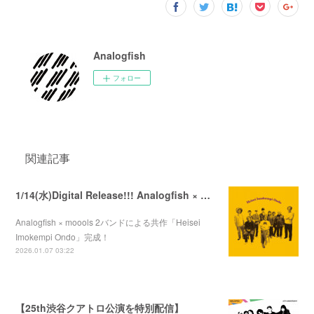
Analogfish
フォロー
関連記事
1/14(水)Digital Release!!! Analogfish × moools 「Heisei Imokempi Ondo」
Analogfish × moools 2バンドによる共作「Heisei
Imokempi Ondo」完成！
2026.01.07 03:22
【25th渋谷クアトロ公演を特別配信】