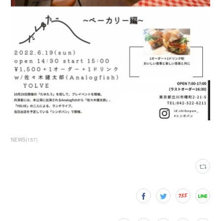
NEWS
(
157
)