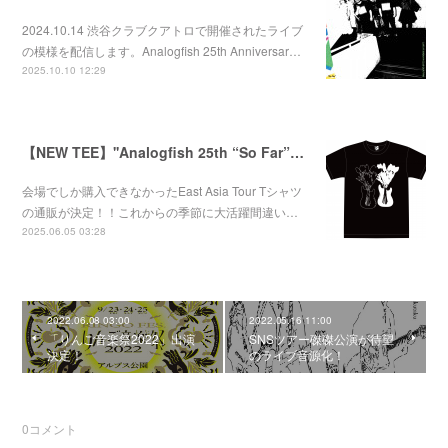
2024.10.14 渋谷クラブクアトロで開催されたライブ
の模様を配信します。Analogfish 25th Anniversar…
2025.10.10 12:29
【NEW TEE】''Analogfish 25th “So Far”East Asia Tour'' Tee
会場でしか購入できなかったEast Asia Tour Tシャツ
の通販が決定！！これからの季節に大活躍間違い…
2025.06.05 03:28
2022.06.08 03:00
2022.05.16 11:00
「りんご音楽祭2022」出演
SNSツアー磔磔公演が待望
決定！
のライブ音源化！
0
コメント