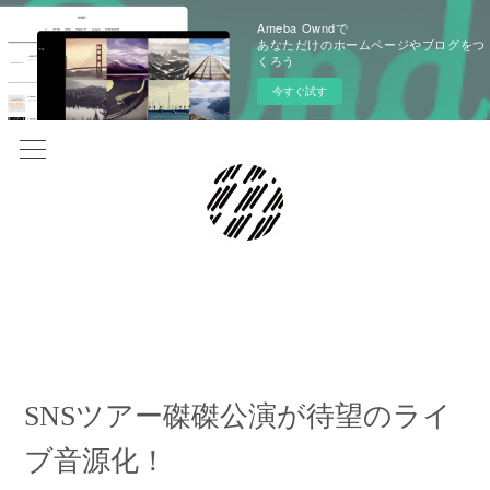
Ameba Owndで
あなただけのホームページやブログをつ
くろう
今すぐ試す
2022.05.16 11:00
SNSツアー磔磔公演が待望のライ
ブ音源化！