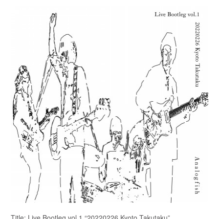
Title: Live Bootleg vol.1 “20220226 Kyoto Takutaku”