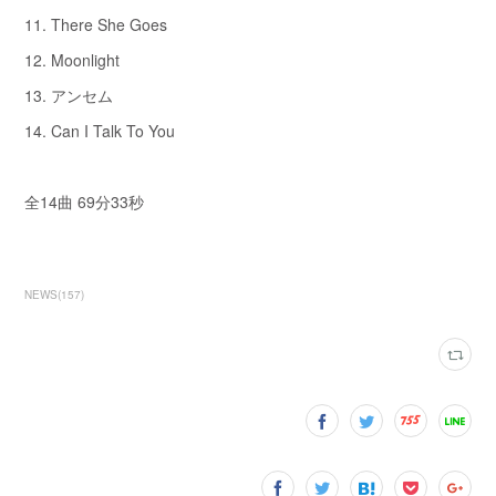
11. There She Goes
12. Moonlight
13. アンセム
14. Can I Talk To You
全14曲 69分33秒
NEWS
(
157
)