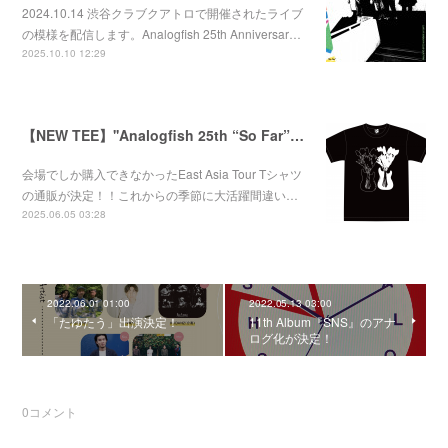
2024.10.14 渋谷クラブクアトロで開催されたライブ
の模様を配信します。Analogfish 25th Anniversar…
2025.10.10 12:29
【NEW TEE】''Analogfish 25th “So Far”East Asia Tour'' Tee
会場でしか購入できなかったEast Asia Tour Tシャツ
の通販が決定！！これからの季節に大活躍間違い…
2025.06.05 03:28
2022.06.01 01:00
2022.05.13 03:00
「たゆたう」出演決定！
11th Album『SNS』のアナ
ログ化が決定！
0
コメント