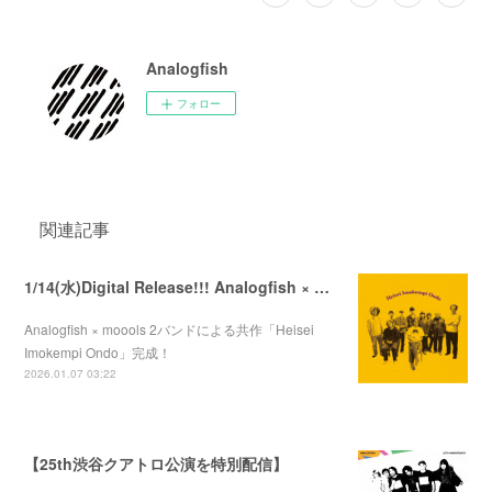
Analogfish
フォロー
関連記事
1/14(水)Digital Release!!! Analogfish × moools 「Heisei Imokempi Ondo」
Analogfish × moools 2バンドによる共作「Heisei
Imokempi Ondo」完成！
2026.01.07 03:22
【25th渋谷クアトロ公演を特別配信】