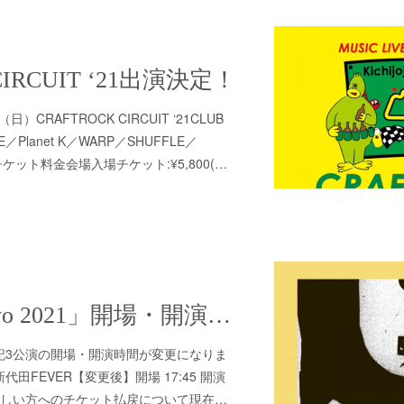
CIRCUIT ‘21出演決定！
日）CRAFTROCK CIRCUIT ‘21CLUB
FE／Planet K／WARP／SHUFFLE／
チケット料金会場入場チケット:¥5,800(…
「Kyoto to Tokyo 2021」開場・開演時間変更のおしらせ
記3公演の開場・開演時間が変更になりま
(水)新代田FEVER【変更後】開場 17:45 開演
が難しい方へのチケット払戻について現在…