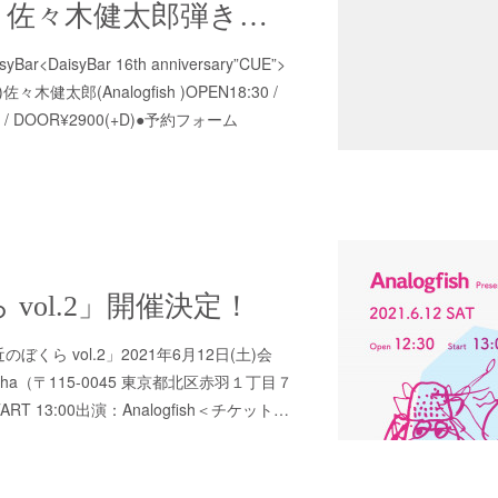
４／20火曜日 佐々木健太郎弾き語り
yBar<DaisyBar 16th anniversary”CUE”>
健太郎(Analogfish )OPEN18:30 /
D) / DOOR¥2900(+D)●予約フォーム
vol.2」開催決定！
「最近のぼくら vol.2」2021年6月12日(土)会
pha（〒115-0045 東京都北区赤羽１丁目７
TART 13:00出演：Analogfish＜チケット…