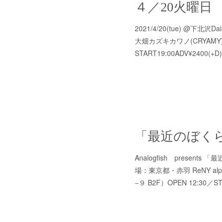
2021/4/20(tue) @下北沢Dais
大畑カズキカワノ(CRYAMY)佐々木
START19:00ADV¥2400(+
2021.03.13 11:55
「最近のぼくら 
Analogfish presents 
場：東京都・赤羽 ReNY al
−９ B2F）OPEN 12:30／S