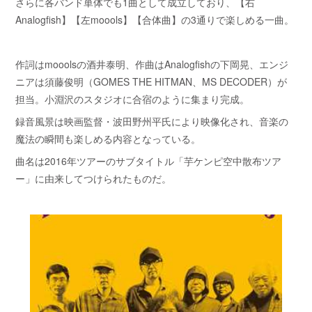
さらに各バンド単体でも1曲として成立しており、【右
Analogfish】【左moools】【合体曲】の3通りで楽しめる一曲。
作詞はmooolsの酒井泰明、作曲はAnalogfishの下岡晃、エンジ
ニアは須藤俊明（GOMES THE HITMAN、MS DECODER）が
担当。小淵沢のスタジオに合宿のように集まり完成。
録音風景は映画監督・波田野州平氏により映像化され、音楽の
魔法の瞬間も楽しめる内容となっている。
曲名は2016年ツアーのサブタイトル「芋ケンピ空中散布ツア
ー」に由来してつけられたものだ。