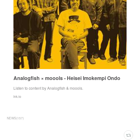
Analogfish × moools - Heisei Imokempi Ondo
Listen to content by Analogfish & moools.
lnk.to
NEWS
(
157
)