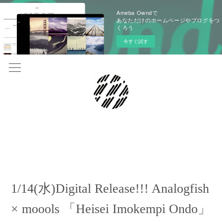
Ameba Owndで
あなただけのホームページやブログをつ
くろう
今すぐ試す
2026.01.07 03:22
1/14(水)Digital Release!!! Analogfish
× moools 「Heisei Imokempi Ondo」