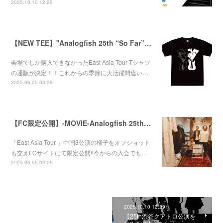
2025.10.10 12:29
【NEW TEE】''Analogfish 25th “So Far”East Asia Tour'' Tee
会場でしか購入できなかったEast Asia Tour Tシャツ
の通販が決定！！これからの季節に大活躍間違い…
2025.06.05 03:28
【FC限定公開】-MOVIE-Analogfish 25th “So Far”East Asia Tour in China
「East Asia Tour 」中国3公演の様子をオフショット
も交えFCサイトにて限定公開!!今からの入会でも…
2025.06.05 03:25
2025.10.10 12:29
【25th渋谷クアトロ公演を