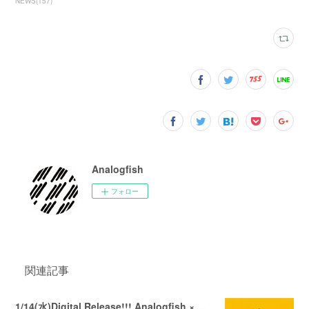
NEWS
(
157
)
Analogfish
フォロー
関連記事
1/14(水)Digital Release!!! Analogfish × moools 「Heisei Imokempi Ondo」