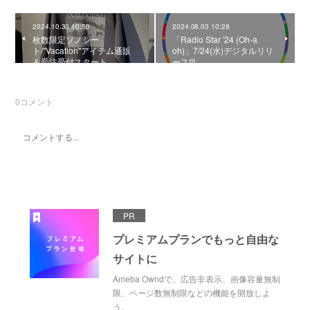
2024.10.30 10:50
2024.08.03 10:28
枚数限定ソノシー
「Radio Star '24 (Oh-a
ト/''Vacation''アイテム通販
oh)」7/24(水)デジタルリリ
＆受注受付スタート
ース!!!
0
コメント
PR
プレミアムプランでもっと自由な
サイトに
Ameba Owndで、広告非表示、画像容量無制
限、ページ数無制限などの機能を開放しよ
う。