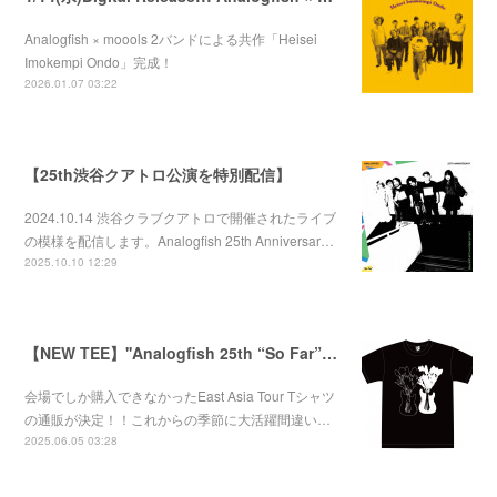
Analogfish × moools 2バンドによる共作「Heisei
Imokempi Ondo」完成！
2026.01.07 03:22
【25th渋谷クアトロ公演を特別配信】
2024.10.14 渋谷クラブクアトロで開催されたライブ
の模様を配信します。Analogfish 25th Anniversar…
2025.10.10 12:29
【NEW TEE】''Analogfish 25th “So Far”East Asia Tour'' Tee
会場でしか購入できなかったEast Asia Tour Tシャツ
の通販が決定！！これからの季節に大活躍間違い…
2025.06.05 03:28