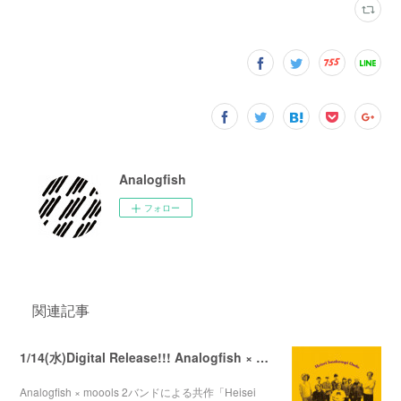
Analogfish
フォロー
関連記事
1/14(水)Digital Release!!! Analogfish × moools 「Heisei Imokempi Ondo」
Analogfish × moools 2バンドによる共作「Heisei