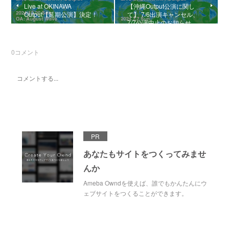
Live at OKINAWA
【沖縄Output公演に関し
Output【延期公演】決定！
て】 7/6出演キャンセル、
7/7公演中止のお知らせ
0
コメント
PR
あなたもサイトをつくってみませ
んか
Ameba Owndを使えば、誰でもかんたんにウ
ェブサイトをつくることができます。