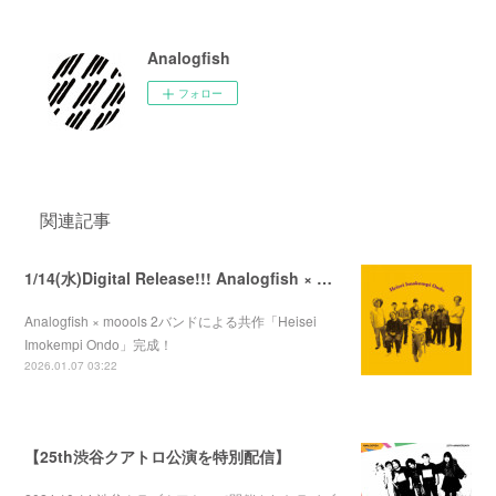
Analogfish
フォロー
関連記事
1/14(水)Digital Release!!! Analogfish × moools 「Heisei Imokempi Ondo」
Analogfish × moools 2バンドによる共作「Heisei
Imokempi Ondo」完成！
2026.01.07 03:22
【25th渋谷クアトロ公演を特別配信】