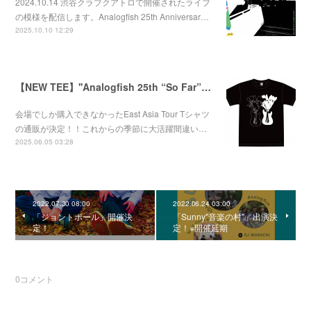
2024.10.14 渋谷クラブクアトロで開催されたライブ
の模様を配信します。Analogfish 25th Anniversar…
2025.10.10 12:29
【NEW TEE】''Analogfish 25th “So Far”East Asia Tour'' Tee
会場でしか購入できなかったEast Asia Tour Tシャツ
の通販が決定！！これからの季節に大活躍間違い…
2025.06.05 03:28
2022.07.30 08:00
2022.06.24 03:00
「ジョントポール」開催決
「Sunny"音楽の村"」出演決
定！
定！※開催延期
0
コメント