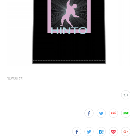
NEWS
(
157
)