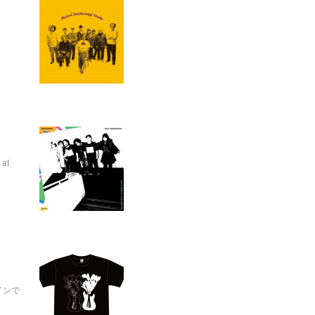
at
インで