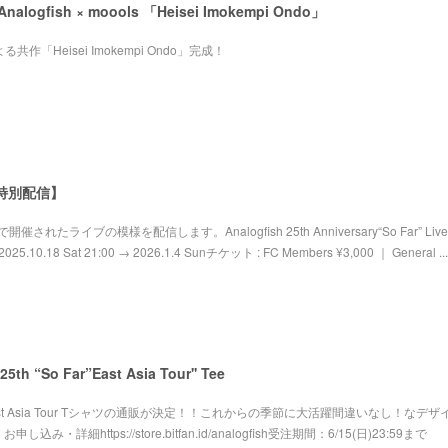
!! Analogfish × moools 「Heisei Imokempi Ondo」
ドによる共作「Heisei Imokempi Ondo」完成！
を特別配信】
催されたライブの模様を配信します。Analogfish 25th Anniversary“So Far” Live 
025.10.18 Sat 21:00 → 2026.1.4 Sunチケット : FC Members ¥3,000 ｜ General ...
th “So Far”East Asia Tour'' Tee
 Asia Tour Tシャツの通販が決定！！これからの季節に大活躍間違いなし！なデザ
細https://store.bitfan.id/analogfish受注期間：6/15(日)23:59まで