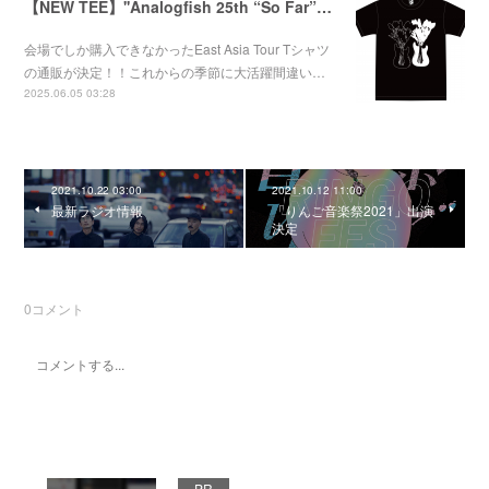
【NEW TEE】''Analogfish 25th “So Far”East Asia Tour'' Tee
会場でしか購入できなかったEast Asia Tour Tシャツ
の通販が決定！！これからの季節に大活躍間違い…
2025.06.05 03:28
2021.10.22 03:00
2021.10.12 11:00
最新ラジオ情報
「りんご音楽祭2021」出演
決定
0
コメント
PR