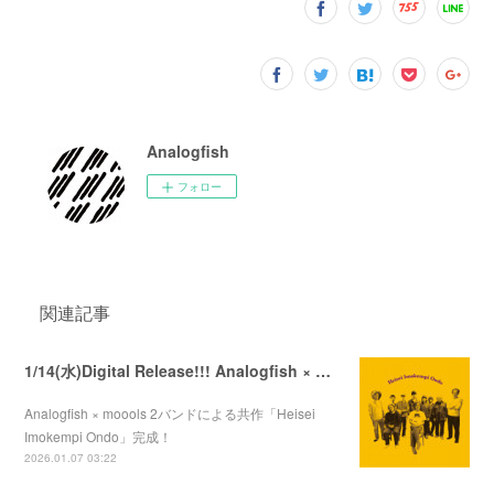
Analogfish
フォロー
関連記事
1/14(水)Digital Release!!! Analogfish × moools 「Heisei Imokempi Ondo」
Analogfish × moools 2バンドによる共作「Heisei
Imokempi Ondo」完成！
2026.01.07 03:22