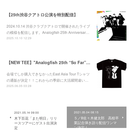
【25th渋谷クアトロ公演を特別配信】
2024.10.14 渋谷クラブクアトロで開催されたライブ
の模様を配信します。Analogfish 25th Anniversar…
2025.10.10 12:29
【NEW TEE】''Analogfish 25th “So Far”East Asia Tour'' Tee
会場でしか購入できなかったEast Asia Tour Tシャツ
の通販が決定！！これからの季節に大活躍間違い…
2025.06.05 03:28
2021.05.04 08:15
2021.05.14 09:00
５／8佐々木健太郎 高校卒
木下百花「また明日」リリ
業記念弾き語り配信ワンマ
ースツアーにゲスト出演決
ン決定！
定